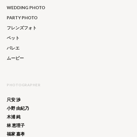
WEDDING PHOTO
PARTY PHOTO
フレンズフォト
ペット
バレエ
ムービー
PHOTOGRAPHER
只安 渉
小野 由紀乃
木浦 純
林 恵理子
福家 嘉孝