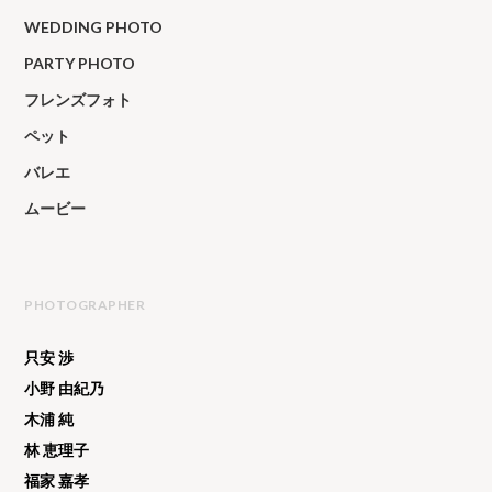
WEDDING PHOTO
PARTY PHOTO
フレンズフォト
ペット
バレエ
ムービー
PHOTOGRAPHER
只安 渉
小野 由紀乃
木浦 純
林 恵理子
福家 嘉孝