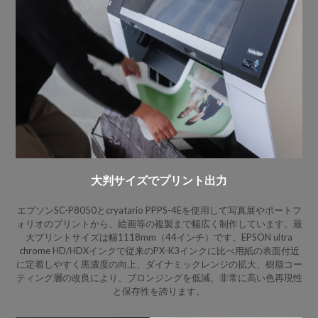
大判サイズでプリント出力
エプソンSC-P8050とcryatario PPPS-4Eを使用して写真展やポートフ
ォリオのプリントから、絵画等の複製まで幅広く制作しています。最
大プリントサイズは幅1118mm（44インチ）です。EPSON ultra
chrome HD/HDXインクで従来のPX-K3インクに比べ用紙の表面付近
に定着しやすく黒濃度の向上、ダイナミックレンジの拡大、樹脂コー
ティング層の改良により、ブロンジングを低減、非常に高い色再現性
と保存性を誇ります。