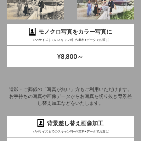
モノクロ写真をカラー写真に
（A4サイズまでのスキャン料+作業料+データでお渡し)
¥8,800～
遺影・ご葬儀の「写真が無い」方もご利用いただけます。
お手持ちの写真や画像データからお写真を切り抜き背景差
し替え加工などをいたします。
背景差し替え画像加工
（A4サイズまでのスキャン料+作業料+データでお渡し)