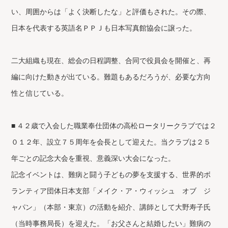
い、周囲からは「よく決断したな」と評価もされた。その際、
日本を代表する英語名ＰＰＪも日本写真館協会に譲った。
二大組織も現在、総会の日程調整、合同で役員会を開催と、再
編に向けた動きが出ている。難題もあるだろうが、必要な方向
性と信じている。
■ ４２歳で入会した職業奉仕団体の高松ロータリークラブでは２
０１２年、設立７５周年を会長として迎えた。当クラブは２５
年ごとの記念大会を重視、意義深い大会になった。
記念イベントは、難病と闘う子どもの夢を支援する、世界的ボ
ランティア団体日本支部「メイク・ア・ウィッシュ オブ ジ
ャパン」（本部・東京）の活動を紹介、講師として大野寿子氏
（当時事務局長）を迎えた。「お父さんと結婚したい」難病の