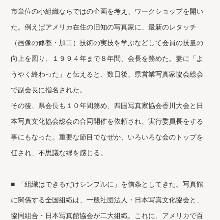
市単位の小組織ならではの企画を考え、ワークショップを開い
た。例えばアメリカ在住の旧知の写真家に、最新のレタッチ
（画像の修整・加工）技術の実技を学ぶなどして会員の技量の
向上を図り、１９９４年まで８年間、会長を務めた。妻に「よ
うやく終わった」と伝えると、数日後、県営業写真家協会総会
で副会長に指名された。
その後、県会長も１０年間務め、四国写真家協会香川大会と日
本写真文化協会総会の合同開催を依頼され、実行委員長をする
事にもなった。重要な節目でなぜか、いろいろな会のトップを
任され、不思議な縁を感じる。
■ 「組織はできるだけシンプルに」を信条としてきた。写真館
に関係する全国組織は、一般社団法人・日本写真文化協会と、
協同組合・日本写真館協会が二大組織。これに、アメリカで百