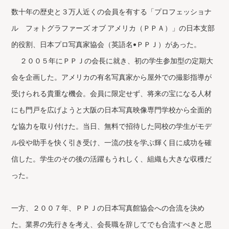
数十年の歴史と３万人近くの会員を有する「プロフェッショナ
ル フォトグラファーズ オブ アメリカ（ＰＰＡ）」の日本支部
的役割、日本プロ写真家協会（英語名•ＰＰＪ）があった。
２００５年にＰＰＪの会長に就き、初の学生参加型の定期大
会を企画した。アメリカの有名写真家から屋外での撮影指導が
受けられる貴重な機会。会員に限定せず、将来の宝になる人材
にも門戸を広げようと大阪の日本写真映像専門学校から全面的
な協力を取り付けた。当日、無料で招待した同校の学生がモデ
ル役や助手を快く引き受け、一流の技を学ぶ輝く目に成功を確
信した。学生のその後の活躍もうれしく、組織も大きな収穫だ
った。
一方、２００７年、ＰＰＪの日本写真館協会への合流を決め
た。業界の先行きを考え、会長職を辞してでも合流すべきと思