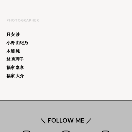
PHOTOGRAPHER
只安 渉
小野 由紀乃
木浦 純
林 恵理子
福家 嘉孝
福家 大介
＼ FOLLOW ME ／