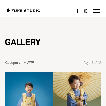
Category： 七五三
Page 1 of 12