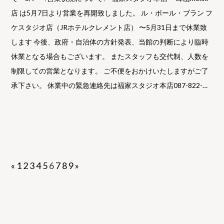
店 は5月7日より営業を再開致しました。 ル・ポール・ブラン フ
ケスタジオ店（JRホテルクレメント店） 〜5月31日まで休業致
します 今後、政府・自治体の方針発表、当館の判断により臨時
休業となる場合もございます。 またスタッフも交代制、人数を
制限しての営業となります。 ご不便をおかけいたしますがご了
承下さい。 休業中の緊急連絡先は福家スタジオ本店087-822-…
«
1
2
3
4
5
6
7
8
9
»