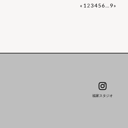
«
1
2
3
4
5
6
…
9
»
福家スタジオ