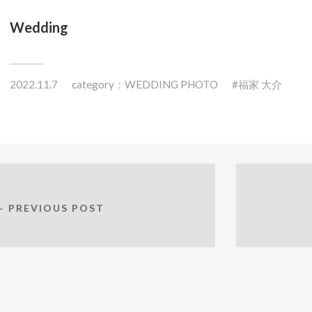
Wedding
2022.11.7
category：
WEDDING PHOTO
福家 大介
← PREVIOUS POST