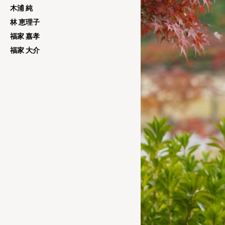
木浦 純
林 恵理子
福家 嘉孝
福家 大介