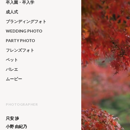
卒入園・卒入学
成人式
ブランディングフォト
WEDDING PHOTO
PARTY PHOTO
フレンズフォト
ペット
バレエ
ムービー
PHOTOGRAPHER
只安 渉
小野 由紀乃