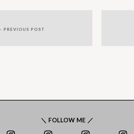
← PREVIOUS POST
＼ FOLLOW ME ／