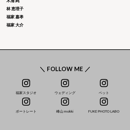
木浦 純
林 恵理子
福家 嘉孝
福家 大介
＼ FOLLOW ME ／
福家スタジオ
ウェディング
ペット
ポートレート
峰山 mokki
FUKE PHOTO LABO