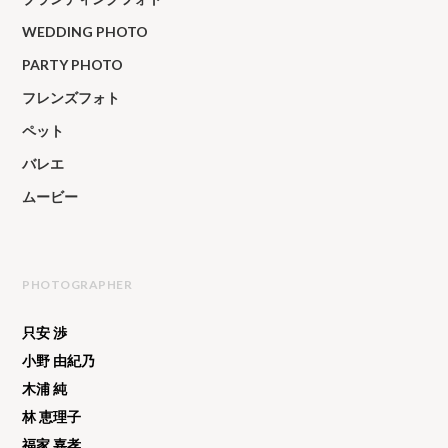
WEDDING PHOTO
PARTY PHOTO
フレンズフォト
ペット
バレエ
ムービー
PHOTOGRAPHER
只安 渉
小野 由紀乃
木浦 純
林 恵理子
福家 嘉孝