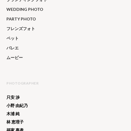
WEDDING PHOTO
PARTY PHOTO
フレンズフォト
ペット
バレエ
ムービー
PHOTOGRAPHER
只安 渉
小野 由紀乃
木浦 純
林 恵理子
福家 嘉孝