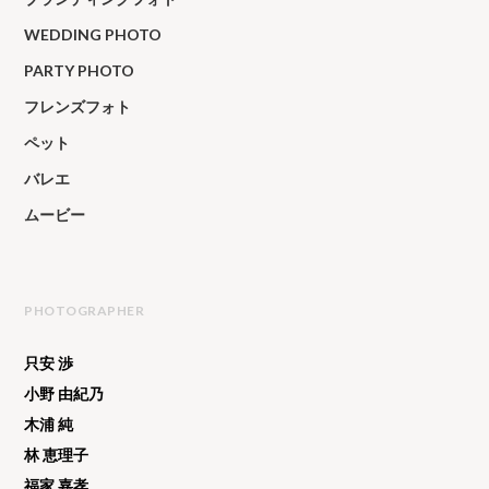
WEDDING PHOTO
PARTY PHOTO
フレンズフォト
ペット
バレエ
ムービー
PHOTOGRAPHER
只安 渉
小野 由紀乃
木浦 純
林 恵理子
福家 嘉孝