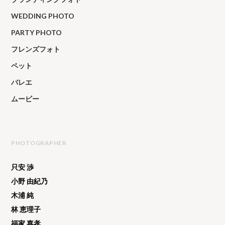
WEDDING PHOTO
PARTY PHOTO
フレンズフォト
ペット
バレエ
ムービー
PHOTOGRAPHER
只安 渉
小野 由紀乃
木浦 純
林 恵理子
福家 嘉孝