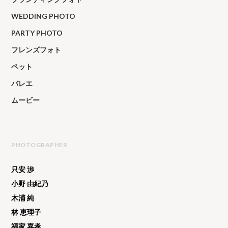
WEDDING PHOTO
PARTY PHOTO
フレンズフォト
ペット
バレエ
ムービー
PHOTOGRAPHER
只安 渉
小野 由紀乃
木浦 純
林 恵理子
福家 嘉孝