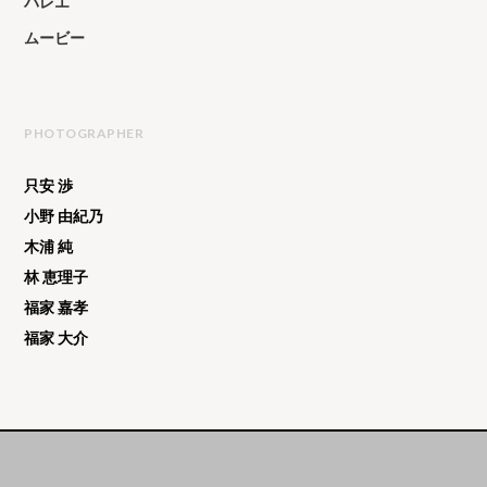
バレエ
ムービー
PHOTOGRAPHER
只安 渉
小野 由紀乃
木浦 純
林 恵理子
福家 嘉孝
福家 大介