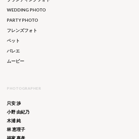
WEDDING PHOTO
PARTY PHOTO
フレンズフォト
ペット
バレエ
ムービー
PHOTOGRAPHER
只安 渉
小野 由紀乃
木浦 純
林 恵理子
福家 嘉孝