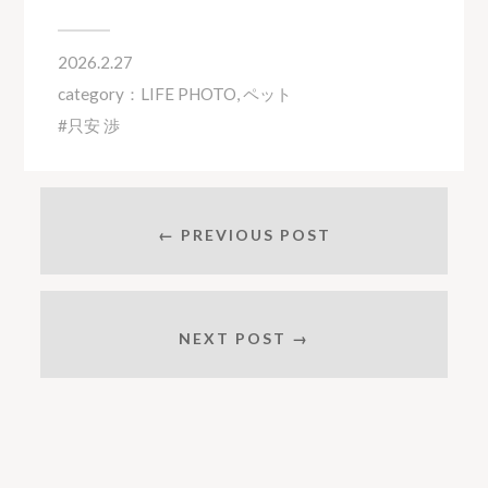
2026.2.27
category：
LIFE PHOTO
,
ペット
只安 渉
← PREVIOUS POST
NEXT POST →