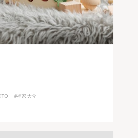
OTO
福家 大介