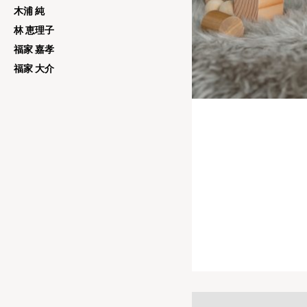
木浦 純
林 恵理子
福家 嘉孝
福家 大介