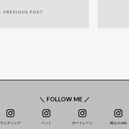
← PREVIOUS POST
＼ FOLLOW ME ／
ウェディング
ペット
ポートレート
峰山 mokki