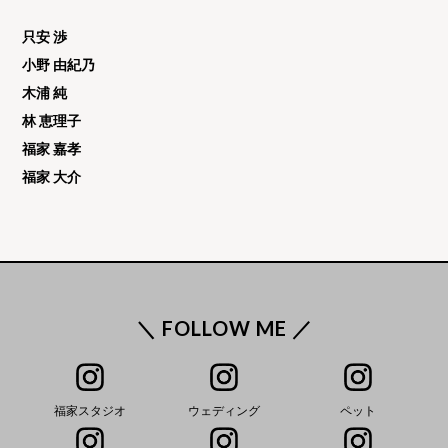
只安 渉
小野 由紀乃
木浦 純
林 恵理子
福家 嘉孝
福家 大介
＼ FOLLOW ME ／
福家スタジオ
ウェディング
ペット