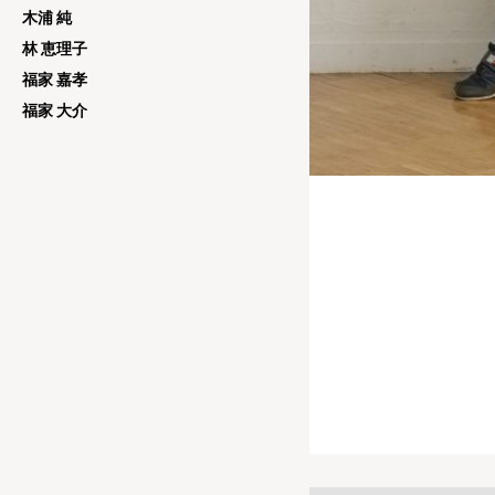
木浦 純
林 恵理子
福家 嘉孝
福家 大介