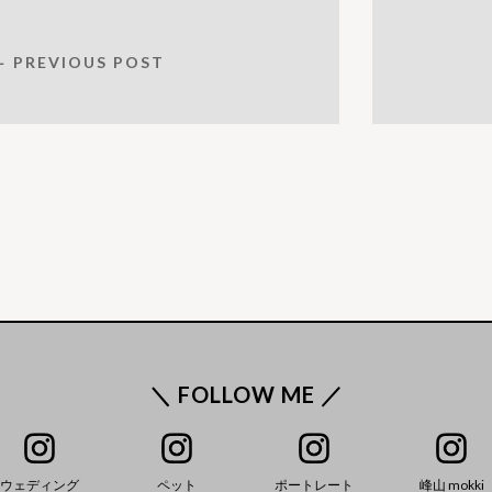
← PREVIOUS POST
＼ FOLLOW ME ／
ウェディング
ペット
ポートレート
峰山 mokki