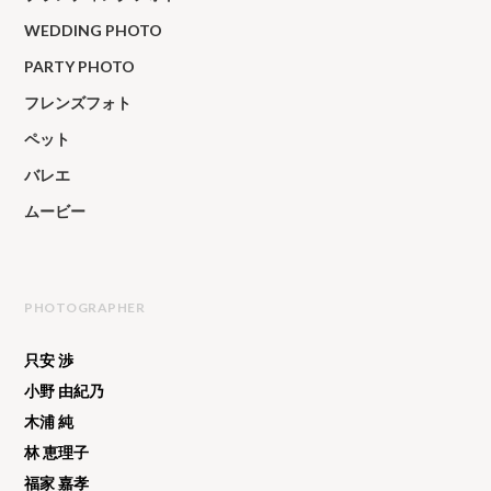
WEDDING PHOTO
PARTY PHOTO
フレンズフォト
ペット
バレエ
ムービー
PHOTOGRAPHER
只安 渉
小野 由紀乃
木浦 純
林 恵理子
福家 嘉孝