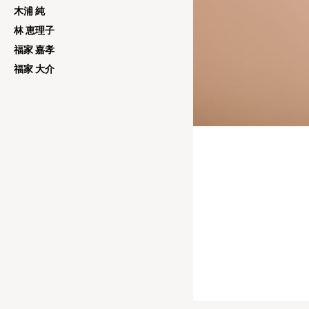
木浦 純
林 恵理子
福家 嘉孝
福家 大介