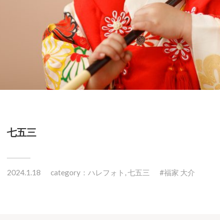
七五三
2024.1.18
category：
ハレフォト
,
七五三
福家 大介