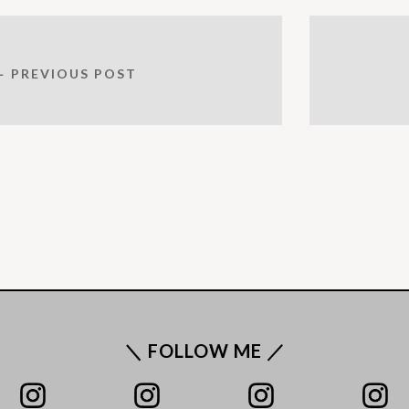
← PREVIOUS POST
＼ FOLLOW ME ／