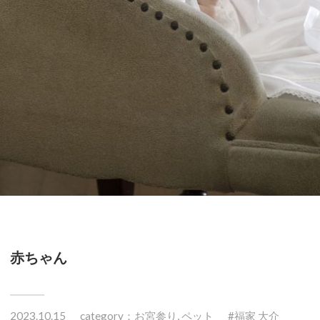
赤ちゃん
2023.10.15
category：
お宮参り
,
ペット
福家 大介