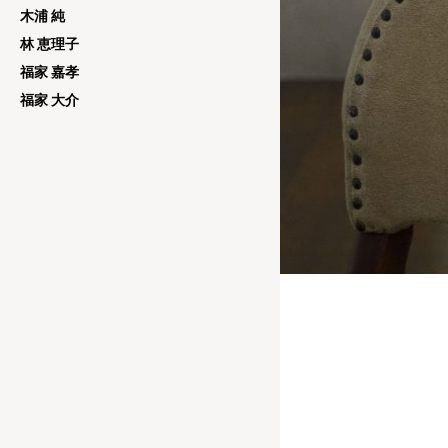
木浦 純
林 恵理子
福家 嘉孝
福家 大介