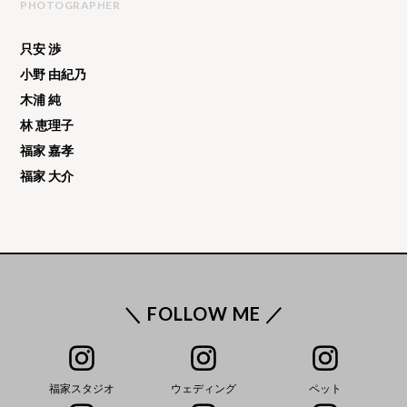
PHOTOGRAPHER
只安 渉
小野 由紀乃
木浦 純
林 恵理子
福家 嘉孝
福家 大介
＼ FOLLOW ME ／
福家スタジオ
ウェディング
ペット