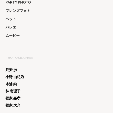
PARTY PHOTO
フレンズフォト
ペット
バレエ
ムービー
PHOTOGRAPHER
只安 渉
小野 由紀乃
木浦 純
林 恵理子
福家 嘉孝
福家 大介