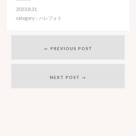
2023.8.31
category：
ハレフォト
← PREVIOUS POST
NEXT POST →