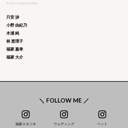
PHOTOGRAPHER
只安 渉
小野 由紀乃
木浦 純
林 恵理子
福家 嘉孝
福家 大介
＼ FOLLOW ME ／
福家スタジオ
ウェディング
ペット