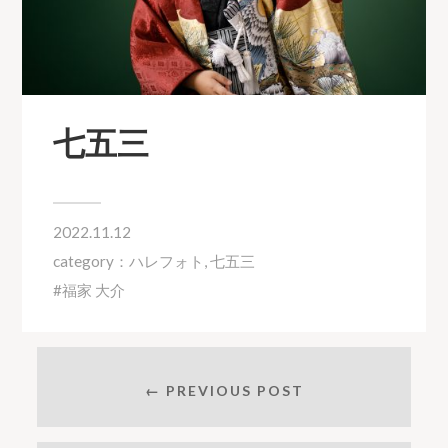
七五三
2022.11.12
category：
ハレフォト
,
七五三
福家 大介
← PREVIOUS POST