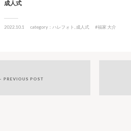
成人式
2022.10.1
category：
ハレフォト
,
成人式
福家 大介
← PREVIOUS POST