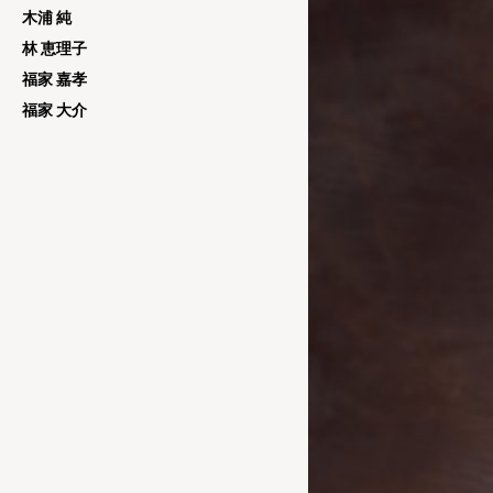
木浦 純
林 恵理子
福家 嘉孝
福家 大介