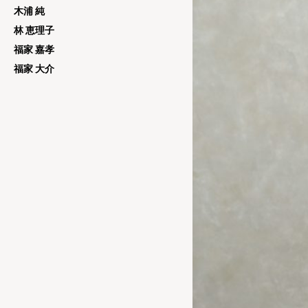
木浦 純
林 恵理子
福家 嘉孝
福家 大介