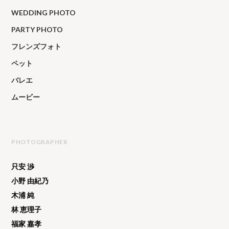
WEDDING PHOTO
PARTY PHOTO
フレンズフォト
ペット
バレエ
ムービー
PHOTOGRAPHER
只安 渉
小野 由紀乃
木浦 純
林 恵理子
福家 嘉孝