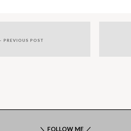
← PREVIOUS POST
＼ FOLLOW ME ／