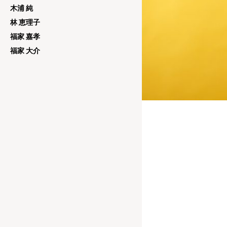
木浦 純
林 恵理子
福家 嘉孝
福家 大介