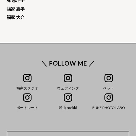
林 恵理子
福家 嘉孝
福家 大介
＼ FOLLOW ME ／
福家スタジオ
ウェディング
ペット
ポートレート
峰山 mokki
FUKE PHOTO LABO