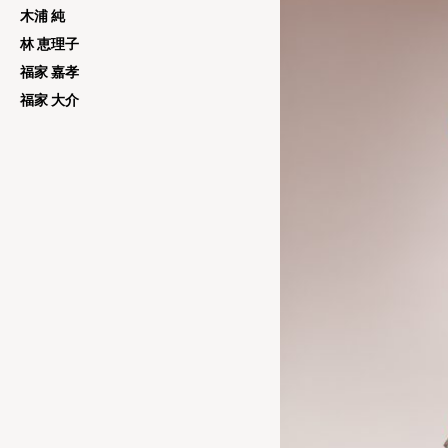
木浦 純
林 恵理子
福家 嘉孝
福家 大介