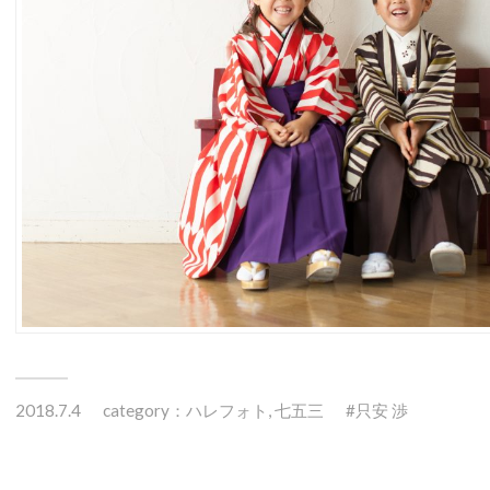
2018.7.4
category：
ハレフォト
,
七五三
只安 渉