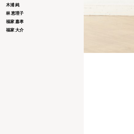
木浦 純
林 恵理子
福家 嘉孝
福家 大介