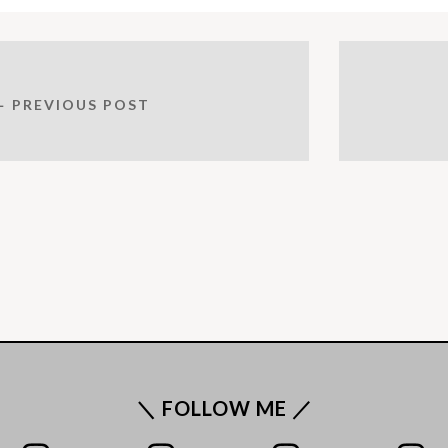
← PREVIOUS POST
＼ FOLLOW ME ／