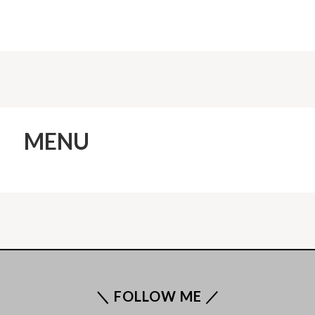
MENU
＼ FOLLOW ME ／